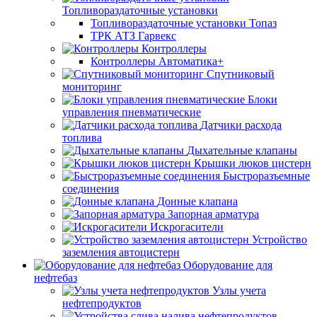
Топливораздаточные установки
Топливораздаточные установки Топаз
ТРК АТЗ Гарвекс
Контроллеры
Контроллеры Автоматика+
Спутниковый
мониторинг
Блоки
управления пневматические
Датчики расхода
топлива
Дыхательные клапаны
Крышки люков цистерн
Быстроразъемные
соединения
Донные клапана
Запорная арматура
Искрогасители
Устройство
заземления автоцистерн
Оборудование для
нефтебаз
Узлы учета
нефтепродуктов