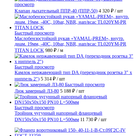
просмотр
Клапан дыхательный ППР-40 (ППР-50)
4 320 ₽
/ шт
Быстрый просмотр
Маслобензостойкий рукав «YAMAL-PREM», внутр.
диам. 19мм, -40C, 10bar, NBR, нап/всас TL020YM-PR
TITAN LOCK
980 ₽
/ м
Быстрый просмотр
Камлок нержавеющий тип DА (переходник розетка 3" х
ниппель 2")
5 314 ₽
/ шт
Быстрый просмотр
Люк замерный ЛЗ-80
5 188 ₽
/ шт
Быстрый просмотр
Тройник чугунный напорный фланцевый
DN150х50х150 PN10 L=500мм
11 730 ₽
/ шт