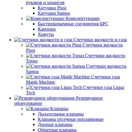
рукавов и шлангов
Катушки Piusi
Катушки Samoa
Комплектующие
Быстроразъемные соединения БРС
Камлоки
Хомуты
Счетчики жидкости и газа
Счетчики жидкости
Piusi
Счетчики жидкости
Топаз
Счетчики жидкости
Samoa
Счетчики газа
Maide Machine
Счетчики газа Liqua
Tech
Резервуарное
оборудование
Клапаны
Дыхательные клапаны
Клапаны отсечные поплавковые
Донные клапаны
Обратные клапаны