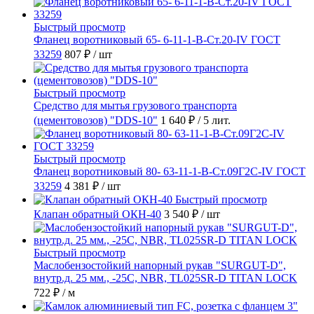
Быстрый просмотр
Фланец воротниковый 65- 6-11-1-B-Ст.20-IV ГОСТ
33259
807 ₽
/ шт
Быстрый просмотр
Средство для мытья грузового транспорта
(цементовозов) "DDS-10"
1 640 ₽
/ 5 лит.
Быстрый просмотр
Фланец воротниковый 80- 63-11-1-B-Ст.09Г2С-IV ГОСТ
33259
4 381 ₽
/ шт
Быстрый просмотр
Клапан обратный ОКН-40
3 540 ₽
/ шт
Быстрый просмотр
Маслобензостойкий напорный рукав "SURGUT-D",
внутр.д. 25 мм., -25C, NBR, TL025SR-D TITAN LOCK
722 ₽
/ м