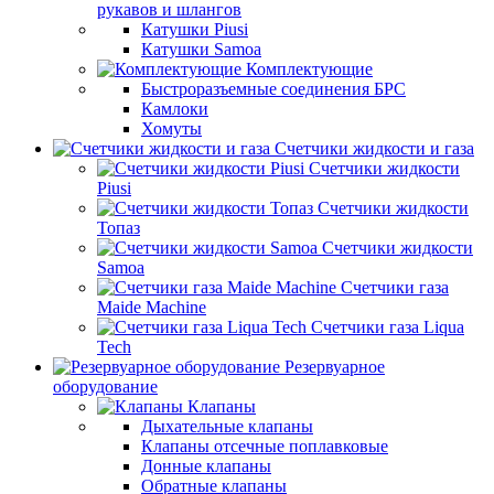
рукавов и шлангов
Катушки Piusi
Катушки Samoa
Комплектующие
Быстроразъемные соединения БРС
Камлоки
Хомуты
Счетчики жидкости и газа
Счетчики жидкости
Piusi
Счетчики жидкости
Топаз
Счетчики жидкости
Samoa
Счетчики газа
Maide Machine
Счетчики газа Liqua
Tech
Резервуарное
оборудование
Клапаны
Дыхательные клапаны
Клапаны отсечные поплавковые
Донные клапаны
Обратные клапаны