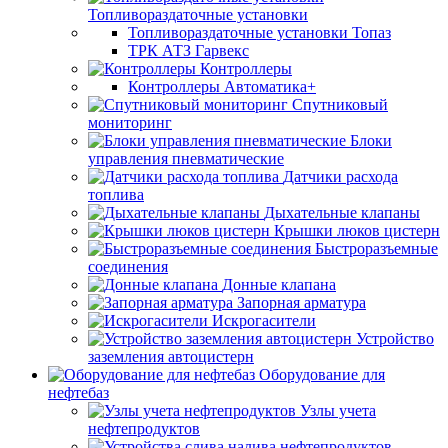
Топливораздаточные установки
Топливораздаточные установки Топаз
ТРК АТЗ Гарвекс
Контроллеры
Контроллеры Автоматика+
Спутниковый
мониторинг
Блоки
управления пневматические
Датчики расхода
топлива
Дыхательные клапаны
Крышки люков цистерн
Быстроразъемные
соединения
Донные клапана
Запорная арматура
Искрогасители
Устройство
заземления автоцистерн
Оборудование для
нефтебаз
Узлы учета
нефтепродуктов