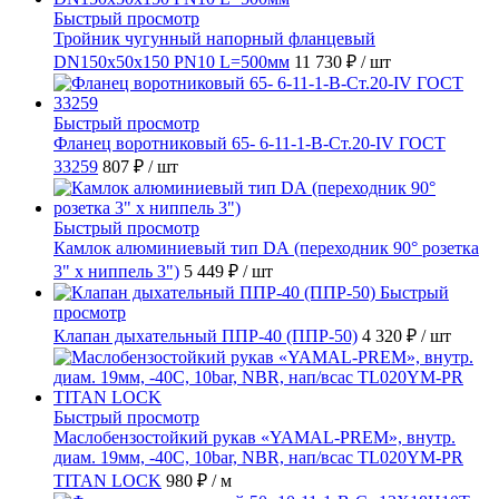
Быстрый просмотр
Тройник чугунный напорный фланцевый
DN150х50х150 PN10 L=500мм
11 730 ₽
/ шт
Быстрый просмотр
Фланец воротниковый 65- 6-11-1-B-Ст.20-IV ГОСТ
33259
807 ₽
/ шт
Быстрый просмотр
Камлок алюминиевый тип DА (переходник 90° розетка
3" х ниппель 3")
5 449 ₽
/ шт
Быстрый
просмотр
Клапан дыхательный ППР-40 (ППР-50)
4 320 ₽
/ шт
Быстрый просмотр
Маслобензостойкий рукав «YAMAL-PREM», внутр.
диам. 19мм, -40C, 10bar, NBR, нап/всас TL020YM-PR
TITAN LOCK
980 ₽
/ м