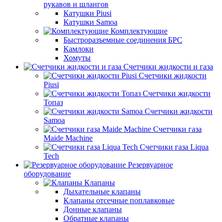
рукавов и шлангов
Катушки Piusi
Катушки Samoa
Комплектующие
Быстроразъемные соединения БРС
Камлоки
Хомуты
Счетчики жидкости и газа
Счетчики жидкости
Piusi
Счетчики жидкости
Топаз
Счетчики жидкости
Samoa
Счетчики газа
Maide Machine
Счетчики газа Liqua
Tech
Резервуарное
оборудование
Клапаны
Дыхательные клапаны
Клапаны отсечные поплавковые
Донные клапаны
Обратные клапаны