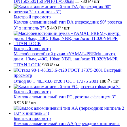
DN150х50х150 PN10 L=500мм
11 730 ₽
/ шт
Быстрый просмотр
Камлок алюминиевый тип DА (переходник 90° розетка
3" х ниппель 3")
5 449 ₽
/ шт
Быстрый просмотр
Маслобензостойкий рукав «YAMAL-PREM», внутр.
диам. 19мм, -40C, 10bar, NBR, нап/всас TL020YM-PR
TITAN LOCK
980 ₽
/ м
Быстрый
просмотр
Отвод 90-1-48,3х3,6-ст20 ГОСТ 17375-2001
180 ₽
/ шт
Быстрый просмотр
Камлок алюминиевый тип FC, розетка с фланцем 3"
8 925 ₽
/ шт
Быстрый просмотр
Камлок алюминиевый тип AA (переходник ниппель 2