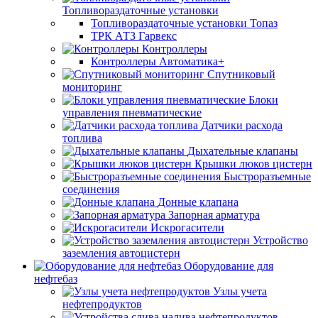
Топливораздаточные установки
Топливораздаточные установки Топаз
ТРК АТЗ Гарвекс
Контроллеры
Контроллеры Автоматика+
Спутниковый
мониторинг
Блоки
управления пневматические
Датчики расхода
топлива
Дыхательные клапаны
Крышки люков цистерн
Быстроразъемные
соединения
Донные клапана
Запорная арматура
Искрогасители
Устройство
заземления автоцистерн
Оборудование для
нефтебаз
Узлы учета
нефтепродуктов