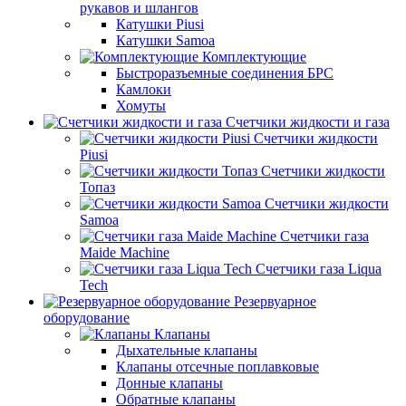
рукавов и шлангов
Катушки Piusi
Катушки Samoa
Комплектующие
Быстроразъемные соединения БРС
Камлоки
Хомуты
Счетчики жидкости и газа
Счетчики жидкости
Piusi
Счетчики жидкости
Топаз
Счетчики жидкости
Samoa
Счетчики газа
Maide Machine
Счетчики газа Liqua
Tech
Резервуарное
оборудование
Клапаны
Дыхательные клапаны
Клапаны отсечные поплавковые
Донные клапаны
Обратные клапаны