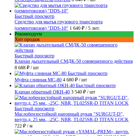
Быстрый просмотр
Средство для мытья грузового транспорта
(цементовозов) "DDS-10"
1 640 ₽
/ 5 лит.
Рекомендуем
Хит продаж
Быстрый просмотр
Клапан дыхательный СМДК-50 совмещенного действия
8 688 ₽
/ шт
Быстрый просмотр
Муфта сливная МС-80
4 680 ₽
/ шт
Быстрый просмотр
Клапан обратный ОКН-40
3 540 ₽
/ шт
Быстрый просмотр
Маслобензостойкий напорный рукав "SURGUT-D",
внутр.д. 25 мм., -25C, NBR, TL025SR-D TITAN LOCK
722 ₽
/ м