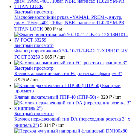
Быстрый просмотр
Маслобензостойкий рукав «YAMAL-PREM», внутр.
диам. 19мм, -40C, 10bar, NBR, нап/всас TL020YM-PR
TITAN LOCK
980 ₽
/ м
Быстрый просмотр
Фланец воротниковый 50- 10-11-1-B-Ст.12Х18Н10Т-IV
ГОСТ 33259
3 065 ₽
/ шт
Быстрый просмотр
Камлок алюминиевый тип FC, розетка с фланцем 3"
8 925 ₽
/ шт
Быстрый
просмотр
Клапан дыхательный ППР-40 (ППР-50)
4 320 ₽
/ шт
Быстрый просмотр
Камлок нержавеющий тип DА (переходник розетка 3" х
ниппель 2")
5 314 ₽
/ шт