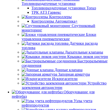
Топливораздаточные установки
Топливораздаточные установки Топаз
ТРК АТЗ Гарвекс
Контроллеры
Контроллеры Автоматика+
Спутниковый
мониторинг
Блоки
управления пневматические
Датчики расхода
топлива
Дыхательные клапаны
Крышки люков цистерн
Быстроразъемные
соединения
Донные клапана
Запорная арматура
Искрогасители
Устройство
заземления автоцистерн
Оборудование для
нефтебаз
Узлы учета
нефтепродуктов