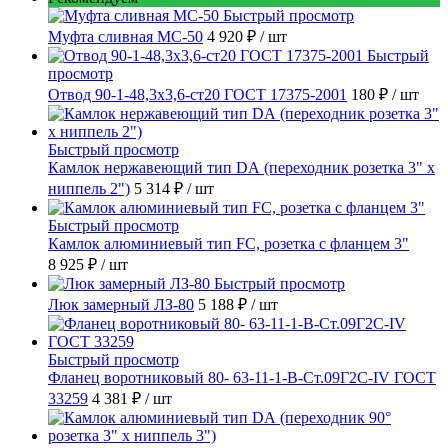
Быстрый просмотр
Муфта сливная МС-50
4 920 ₽
/ шт
Быстрый
просмотр
Отвод 90-1-48,3х3,6-ст20 ГОСТ 17375-2001
180 ₽
/ шт
Быстрый просмотр
Камлок нержавеющий тип DА (переходник розетка 3" х
ниппель 2")
5 314 ₽
/ шт
Быстрый просмотр
Камлок алюминиевый тип FC, розетка с фланцем 3"
8 925 ₽
/ шт
Быстрый просмотр
Люк замерный ЛЗ-80
5 188 ₽
/ шт
Быстрый просмотр
Фланец воротниковый 80- 63-11-1-B-Ст.09Г2С-IV ГОСТ
33259
4 381 ₽
/ шт