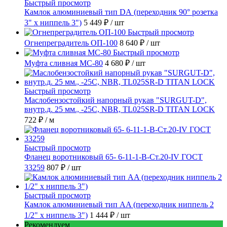
Быстрый просмотр
Камлок алюминиевый тип DА (переходник 90° розетка
3" х ниппель 3")
5 449 ₽
/ шт
Быстрый просмотр
Огнепреградитель ОП-100
8 640 ₽
/ шт
Быстрый просмотр
Муфта сливная МС-80
4 680 ₽
/ шт
Быстрый просмотр
Маслобензостойкий напорный рукав "SURGUT-D",
внутр.д. 25 мм., -25C, NBR, TL025SR-D TITAN LOCK
722 ₽
/ м
Быстрый просмотр
Фланец воротниковый 65- 6-11-1-B-Ст.20-IV ГОСТ
33259
807 ₽
/ шт
Быстрый просмотр
Камлок алюминиевый тип AA (переходник ниппель 2
1/2" х ниппель 3")
1 444 ₽
/ шт
Рекомендуем