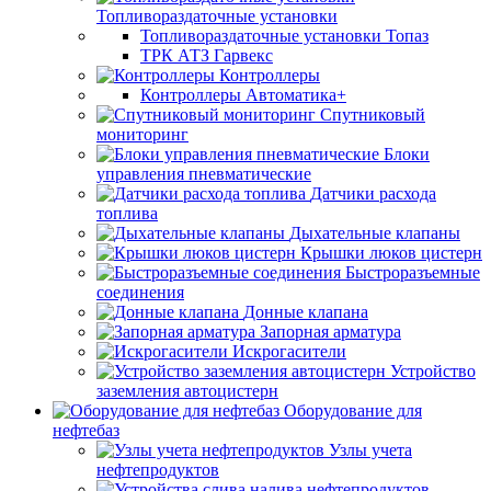
Топливораздаточные установки
Топливораздаточные установки Топаз
ТРК АТЗ Гарвекс
Контроллеры
Контроллеры Автоматика+
Спутниковый
мониторинг
Блоки
управления пневматические
Датчики расхода
топлива
Дыхательные клапаны
Крышки люков цистерн
Быстроразъемные
соединения
Донные клапана
Запорная арматура
Искрогасители
Устройство
заземления автоцистерн
Оборудование для
нефтебаз
Узлы учета
нефтепродуктов