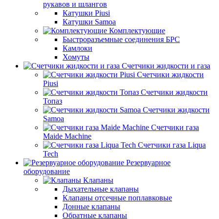
рукавов и шлангов
Катушки Piusi
Катушки Samoa
Комплектующие
Быстроразъемные соединения БРС
Камлоки
Хомуты
Счетчики жидкости и газа
Счетчики жидкости
Piusi
Счетчики жидкости
Топаз
Счетчики жидкости
Samoa
Счетчики газа
Maide Machine
Счетчики газа Liqua
Tech
Резервуарное
оборудование
Клапаны
Дыхательные клапаны
Клапаны отсечные поплавковые
Донные клапаны
Обратные клапаны