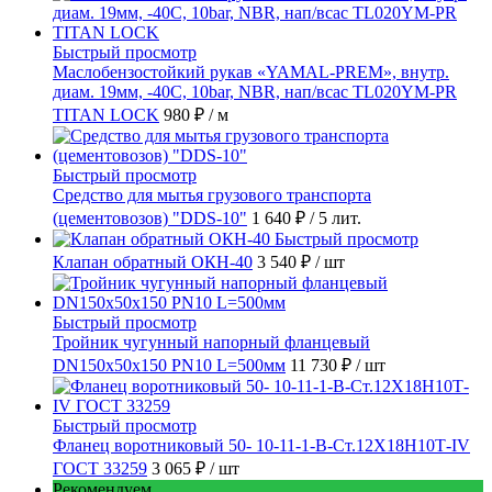
Быстрый просмотр
Маслобензостойкий рукав «YAMAL-PREM», внутр.
диам. 19мм, -40C, 10bar, NBR, нап/всас TL020YM-PR
TITAN LOCK
980 ₽
/ м
Быстрый просмотр
Средство для мытья грузового транспорта
(цементовозов) "DDS-10"
1 640 ₽
/ 5 лит.
Быстрый просмотр
Клапан обратный ОКН-40
3 540 ₽
/ шт
Быстрый просмотр
Тройник чугунный напорный фланцевый
DN150х50х150 PN10 L=500мм
11 730 ₽
/ шт
Быстрый просмотр
Фланец воротниковый 50- 10-11-1-B-Ст.12Х18Н10Т-IV
ГОСТ 33259
3 065 ₽
/ шт
Рекомендуем