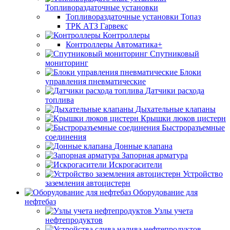
Топливораздаточные установки
Топливораздаточные установки Топаз
ТРК АТЗ Гарвекс
Контроллеры
Контроллеры Автоматика+
Спутниковый
мониторинг
Блоки
управления пневматические
Датчики расхода
топлива
Дыхательные клапаны
Крышки люков цистерн
Быстроразъемные
соединения
Донные клапана
Запорная арматура
Искрогасители
Устройство
заземления автоцистерн
Оборудование для
нефтебаз
Узлы учета
нефтепродуктов