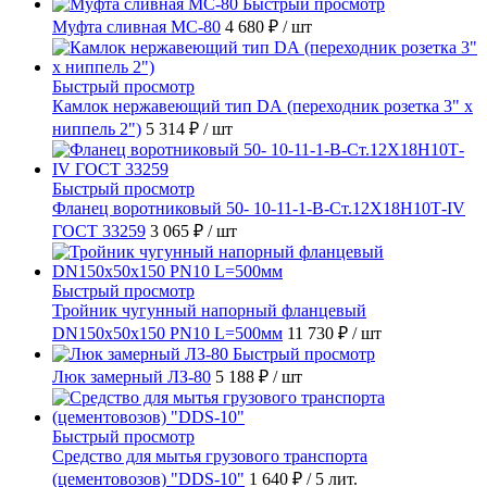
Быстрый просмотр
Муфта сливная МС-80
4 680 ₽
/ шт
Быстрый просмотр
Камлок нержавеющий тип DА (переходник розетка 3" х
ниппель 2")
5 314 ₽
/ шт
Быстрый просмотр
Фланец воротниковый 50- 10-11-1-B-Ст.12Х18Н10Т-IV
ГОСТ 33259
3 065 ₽
/ шт
Быстрый просмотр
Тройник чугунный напорный фланцевый
DN150х50х150 PN10 L=500мм
11 730 ₽
/ шт
Быстрый просмотр
Люк замерный ЛЗ-80
5 188 ₽
/ шт
Быстрый просмотр
Средство для мытья грузового транспорта
(цементовозов) "DDS-10"
1 640 ₽
/ 5 лит.