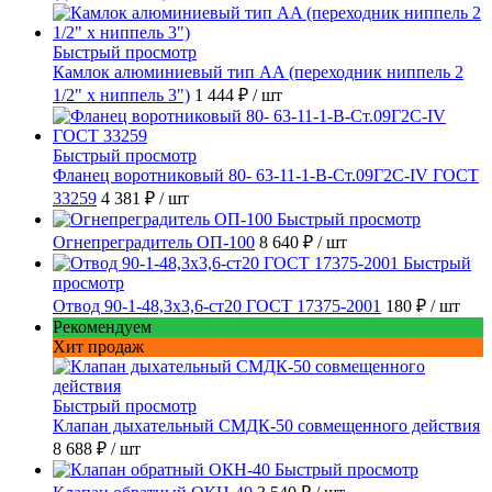
Быстрый просмотр
Камлок алюминиевый тип AA (переходник ниппель 2
1/2" х ниппель 3")
1 444 ₽
/ шт
Быстрый просмотр
Фланец воротниковый 80- 63-11-1-B-Ст.09Г2С-IV ГОСТ
33259
4 381 ₽
/ шт
Быстрый просмотр
Огнепреградитель ОП-100
8 640 ₽
/ шт
Быстрый
просмотр
Отвод 90-1-48,3х3,6-ст20 ГОСТ 17375-2001
180 ₽
/ шт
Рекомендуем
Хит продаж
Быстрый просмотр
Клапан дыхательный СМДК-50 совмещенного действия
8 688 ₽
/ шт
Быстрый просмотр