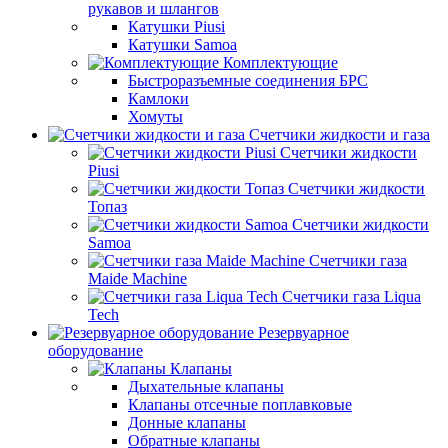
рукавов и шлангов
Катушки Piusi
Катушки Samoa
Комплектующие
Быстроразъемные соединения БРС
Камлоки
Хомуты
Счетчики жидкости и газа
Счетчики жидкости
Piusi
Счетчики жидкости
Топаз
Счетчики жидкости
Samoa
Счетчики газа
Maide Machine
Счетчики газа Liqua
Tech
Резервуарное
оборудование
Клапаны
Дыхательные клапаны
Клапаны отсечные поплавковые
Донные клапаны
Обратные клапаны