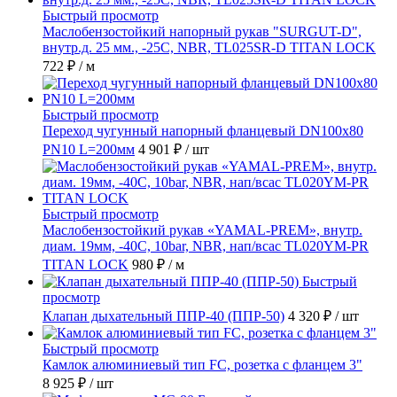
Быстрый просмотр
Маслобензостойкий напорный рукав "SURGUT-D",
внутр.д. 25 мм., -25C, NBR, TL025SR-D TITAN LOCK
722 ₽
/ м
Быстрый просмотр
Переход чугунный напорный фланцевый DN100х80
PN10 L=200мм
4 901 ₽
/ шт
Быстрый просмотр
Маслобензостойкий рукав «YAMAL-PREM», внутр.
диам. 19мм, -40C, 10bar, NBR, нап/всас TL020YM-PR
TITAN LOCK
980 ₽
/ м
Быстрый
просмотр
Клапан дыхательный ППР-40 (ППР-50)
4 320 ₽
/ шт
Быстрый просмотр
Камлок алюминиевый тип FC, розетка с фланцем 3"
8 925 ₽
/ шт