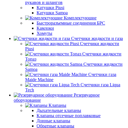
рукавов и шлангов
Катушки Piusi
Катушки Samoa
Комплектующие
Быстроразъемные соединения БРС
Камлоки
Хомуты
Счетчики жидкости и газа
Счетчики жидкости
Piusi
Счетчики жидкости
Топаз
Счетчики жидкости
Samoa
Счетчики газа
Maide Machine
Счетчики газа Liqua
Tech
Резервуарное
оборудование
Клапаны
Дыхательные клапаны
Клапаны отсечные поплавковые
Донные клапаны
Обратные клапаны