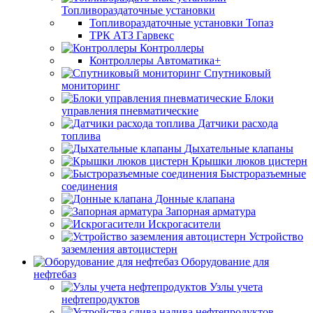
Топливораздаточные установки
Топливораздаточные установки Топаз
ТРК АТЗ Гарвекс
Контроллеры
Контроллеры Автоматика+
Спутниковый
мониторинг
Блоки
управления пневматические
Датчики расхода
топлива
Дыхательные клапаны
Крышки люков цистерн
Быстроразъемные
соединения
Донные клапана
Запорная арматура
Искрогасители
Устройство
заземления автоцистерн
Оборудование для
нефтебаз
Узлы учета
нефтепродуктов