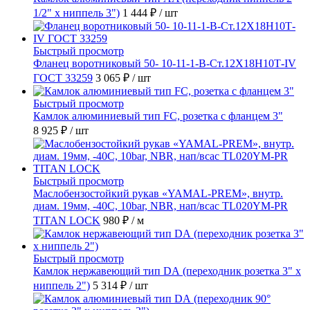
1/2" х ниппель 3")
1 444 ₽
/ шт
Быстрый просмотр
Фланец воротниковый 50- 10-11-1-B-Ст.12Х18Н10Т-IV
ГОСТ 33259
3 065 ₽
/ шт
Быстрый просмотр
Камлок алюминиевый тип FC, розетка с фланцем 3"
8 925 ₽
/ шт
Быстрый просмотр
Маслобензостойкий рукав «YAMAL-PREM», внутр.
диам. 19мм, -40C, 10bar, NBR, нап/всас TL020YM-PR
TITAN LOCK
980 ₽
/ м
Быстрый просмотр
Камлок нержавеющий тип DА (переходник розетка 3" х
ниппель 2")
5 314 ₽
/ шт