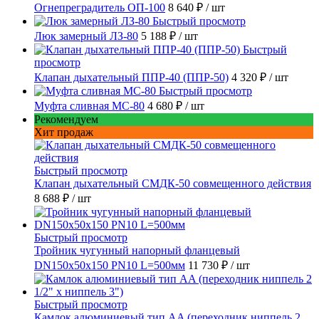
Огнепреградитель ОП-100
8 640 ₽
/ шт
Быстрый просмотр
Люк замерный ЛЗ-80
5 188 ₽
/ шт
Быстрый
просмотр
Клапан дыхательный ППР-40 (ППР-50)
4 320 ₽
/ шт
Быстрый просмотр
Муфта сливная МС-80
4 680 ₽
/ шт
Рекомендуем
Хит продаж
Быстрый просмотр
Клапан дыхательный СМДК-50 совмещенного действия
8 688 ₽
/ шт
Быстрый просмотр
Тройник чугунный напорный фланцевый
DN150х50х150 PN10 L=500мм
11 730 ₽
/ шт
Быстрый просмотр
Камлок алюминиевый тип AA (переходник ниппель 2