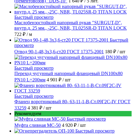
(цементовозов) "DDS-10"
1 640 ₽
/ 5 лит.
Быстрый просмотр
Маслобензостойкий напорный рукав "SURGUT-D",
внутр.д. 25 мм., -25C, NBR, TL025SR-D TITAN LOCK
722 ₽
/ м
Быстрый
просмотр
Отвод 90-1-48,3х3,6-ст20 ГОСТ 17375-2001
180 ₽
/ шт
Быстрый просмотр
Переход чугунный напорный фланцевый DN100х80
PN10 L=200мм
4 901 ₽
/ шт
Быстрый просмотр
Фланец воротниковый 80- 63-11-1-B-Ст.09Г2С-IV ГОСТ
33259
4 381 ₽
/ шт
Рекомендуем
Быстрый просмотр
Муфта сливная МС-50
4 920 ₽
/ шт
Быстрый просмотр