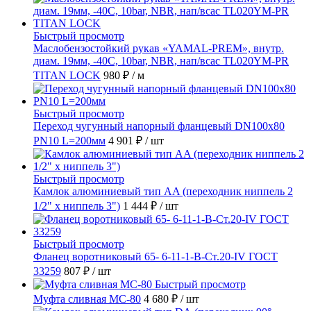
Быстрый просмотр
Маслобензостойкий рукав «YAMAL-PREM», внутр.
диам. 19мм, -40C, 10bar, NBR, нап/всас TL020YM-PR
TITAN LOCK
980 ₽
/ м
Быстрый просмотр
Переход чугунный напорный фланцевый DN100х80
PN10 L=200мм
4 901 ₽
/ шт
Быстрый просмотр
Камлок алюминиевый тип AA (переходник ниппель 2
1/2" х ниппель 3")
1 444 ₽
/ шт
Быстрый просмотр
Фланец воротниковый 65- 6-11-1-B-Ст.20-IV ГОСТ
33259
807 ₽
/ шт
Быстрый просмотр
Муфта сливная МС-80
4 680 ₽
/ шт