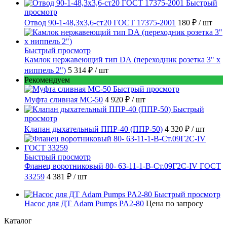
Быстрый
просмотр
Отвод 90-1-48,3х3,6-ст20 ГОСТ 17375-2001
180 ₽
/ шт
Быстрый просмотр
Камлок нержавеющий тип DА (переходник розетка 3" х
ниппель 2")
5 314 ₽
/ шт
Рекомендуем
Быстрый просмотр
Муфта сливная МС-50
4 920 ₽
/ шт
Быстрый
просмотр
Клапан дыхательный ППР-40 (ППР-50)
4 320 ₽
/ шт
Быстрый просмотр
Фланец воротниковый 80- 63-11-1-B-Ст.09Г2С-IV ГОСТ
33259
4 381 ₽
/ шт
Быстрый просмотр
Насос для ДТ Adam Pumps PA2-80
Цена по запросу
Каталог