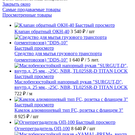
Закрыть окно
Самые продаваемые товары
Просмотренные товары
Быстрый просмотр
Клапан обратный ОКН-40
3 540 ₽
/ шт
Быстрый просмотр
Средство для мытья грузового транспорта
(цементовозов) "DDS-10"
1 640 ₽
/ 5 лит.
Быстрый просмотр
Маслобензостойкий напорный рукав "SURGUT-D",
внутр.д. 25 мм., -25C, NBR, TL025SR-D TITAN LOCK
722 ₽
/ м
Быстрый просмотр
Камлок алюминиевый тип FC, розетка с фланцем 3"
8 925 ₽
/ шт
Быстрый просмотр
Огнепреградитель ОП-100
8 640 ₽
/ шт