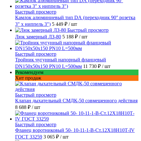
Быстрый просмотр
Камлок алюминиевый тип DА (переходник 90° розетка
3" х ниппель 3")
5 449 ₽
/ шт
Быстрый просмотр
Люк замерный ЛЗ-80
5 188 ₽
/ шт
Быстрый просмотр
Тройник чугунный напорный фланцевый
DN150х50х150 PN10 L=500мм
11 730 ₽
/ шт
Рекомендуем
Хит продаж
Быстрый просмотр
Клапан дыхательный СМДК-50 совмещенного действия
8 688 ₽
/ шт
Быстрый просмотр
Фланец воротниковый 50- 10-11-1-B-Ст.12Х18Н10Т-IV
ГОСТ 33259
3 065 ₽
/ шт