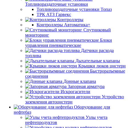
Топливораздаточные установки
Топливораздаточные установки Топаз
ТРК АТЗ Гарвекс
Контроллеры
Контроллеры Автоматика+
Спутниковый
мониторинг
Блоки
управления пневматические
Датчики расхода
топлива
Дыхательные клапаны
Крышки люков цистерн
Быстроразъемные
соединения
Донные клапана
Запорная арматура
Искрогасители
Устройство
заземления автоцистерн
Оборудование для
нефтебаз
Узлы учета
нефтепродуктов