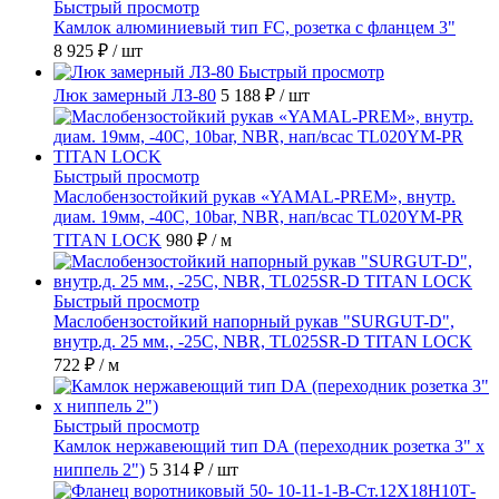
Быстрый просмотр
Камлок алюминиевый тип FC, розетка с фланцем 3"
8 925 ₽
/ шт
Быстрый просмотр
Люк замерный ЛЗ-80
5 188 ₽
/ шт
Быстрый просмотр
Маслобензостойкий рукав «YAMAL-PREM», внутр.
диам. 19мм, -40C, 10bar, NBR, нап/всас TL020YM-PR
TITAN LOCK
980 ₽
/ м
Быстрый просмотр
Маслобензостойкий напорный рукав "SURGUT-D",
внутр.д. 25 мм., -25C, NBR, TL025SR-D TITAN LOCK
722 ₽
/ м
Быстрый просмотр
Камлок нержавеющий тип DА (переходник розетка 3" х
ниппель 2")
5 314 ₽
/ шт