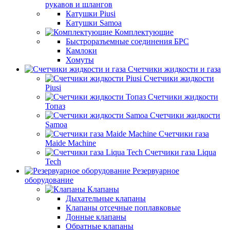
рукавов и шлангов
Катушки Piusi
Катушки Samoa
Комплектующие
Быстроразъемные соединения БРС
Камлоки
Хомуты
Счетчики жидкости и газа
Счетчики жидкости
Piusi
Счетчики жидкости
Топаз
Счетчики жидкости
Samoa
Счетчики газа
Maide Machine
Счетчики газа Liqua
Tech
Резервуарное
оборудование
Клапаны
Дыхательные клапаны
Клапаны отсечные поплавковые
Донные клапаны
Обратные клапаны