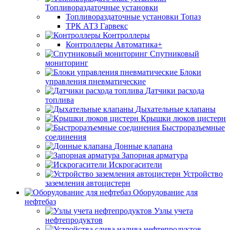
Топливораздаточные установки
Топливораздаточные установки Топаз
ТРК АТЗ Гарвекс
Контроллеры
Контроллеры Автоматика+
Спутниковый
мониторинг
Блоки
управления пневматические
Датчики расхода
топлива
Дыхательные клапаны
Крышки люков цистерн
Быстроразъемные
соединения
Донные клапана
Запорная арматура
Искрогасители
Устройство
заземления автоцистерн
Оборудование для
нефтебаз
Узлы учета
нефтепродуктов