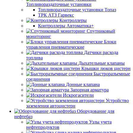
Топливораздаточные установки
Топливораздаточные установки Топаз
ТРК АТЗ Гарвекс
Контроллеры
Контроллеры Автоматика+
Спутниковый
мониторинг
Блоки
управления пневматические
Датчики расхода
топлива
Дыхательные клапаны
Крышки люков цистерн
Быстроразъемные
соединения
Донные клапана
Запорная арматура
Искрогасители
Устройство
заземления автоцистерн
Оборудование для
нефтебаз
Узлы учета
нефтепродуктов