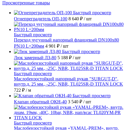
Просмотренные товары
Быстрый просмотр
Огнепреградитель ОП-100
8 640 ₽
/ шт
Быстрый просмотр
Переход чугунный напорный фланцевый DN100х80
PN10 L=200мм
4 901 ₽
/ шт
Быстрый просмотр
Люк замерный ЛЗ-80
5 188 ₽
/ шт
Быстрый просмотр
Маслобензостойкий напорный рукав "SURGUT-D",
внутр.д. 25 мм., -25C, NBR, TL025SR-D TITAN LOCK
722 ₽
/ м
Быстрый просмотр
Клапан обратный ОКН-40
3 540 ₽
/ шт
Быстрый просмотр
Маслобензостойкий рукав «YAMAL-PREM», внутр.