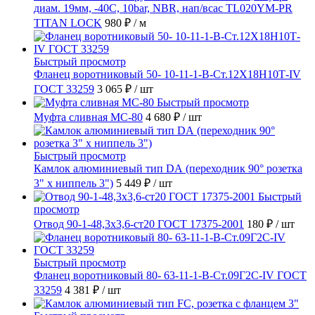
диам. 19мм, -40C, 10bar, NBR, нап/всас TL020YM-PR
TITAN LOCK
980 ₽
/ м
Быстрый просмотр
Фланец воротниковый 50- 10-11-1-B-Ст.12Х18Н10Т-IV
ГОСТ 33259
3 065 ₽
/ шт
Быстрый просмотр
Муфта сливная МС-80
4 680 ₽
/ шт
Быстрый просмотр
Камлок алюминиевый тип DА (переходник 90° розетка
3" х ниппель 3")
5 449 ₽
/ шт
Быстрый
просмотр
Отвод 90-1-48,3х3,6-ст20 ГОСТ 17375-2001
180 ₽
/ шт
Быстрый просмотр
Фланец воротниковый 80- 63-11-1-B-Ст.09Г2С-IV ГОСТ
33259
4 381 ₽
/ шт