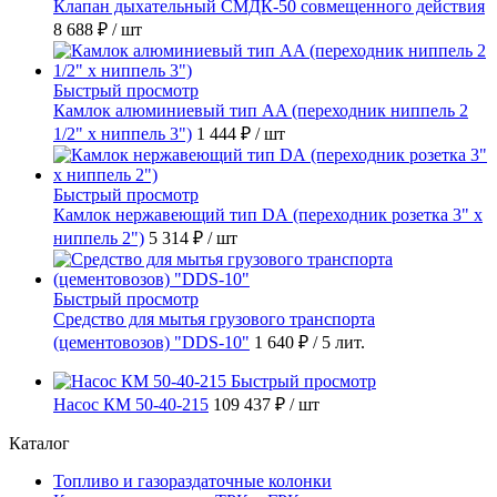
Клапан дыхательный СМДК-50 совмещенного действия
8 688 ₽
/ шт
Быстрый просмотр
Камлок алюминиевый тип AA (переходник ниппель 2
1/2" х ниппель 3")
1 444 ₽
/ шт
Быстрый просмотр
Камлок нержавеющий тип DА (переходник розетка 3" х
ниппель 2")
5 314 ₽
/ шт
Быстрый просмотр
Средство для мытья грузового транспорта
(цементовозов) "DDS-10"
1 640 ₽
/ 5 лит.
Быстрый просмотр
Насос КМ 50-40-215
109 437 ₽
/ шт
Каталог
Топливо и газораздаточные колонки