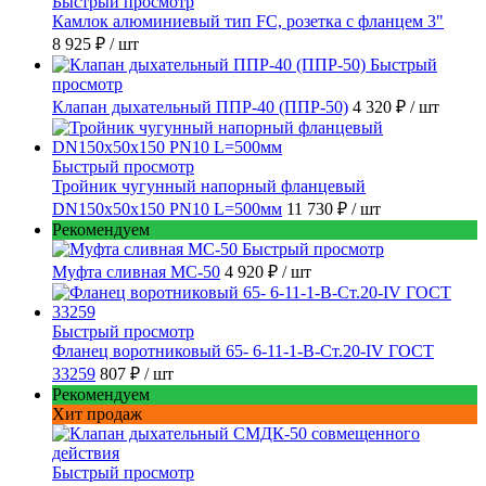
Быстрый просмотр
Камлок алюминиевый тип FC, розетка с фланцем 3"
8 925 ₽
/ шт
Быстрый
просмотр
Клапан дыхательный ППР-40 (ППР-50)
4 320 ₽
/ шт
Быстрый просмотр
Тройник чугунный напорный фланцевый
DN150х50х150 PN10 L=500мм
11 730 ₽
/ шт
Рекомендуем
Быстрый просмотр
Муфта сливная МС-50
4 920 ₽
/ шт
Быстрый просмотр
Фланец воротниковый 65- 6-11-1-B-Ст.20-IV ГОСТ
33259
807 ₽
/ шт
Рекомендуем
Хит продаж
Быстрый просмотр