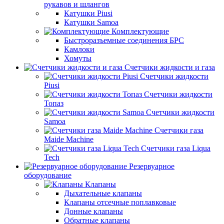
рукавов и шлангов
Катушки Piusi
Катушки Samoa
Комплектующие
Быстроразъемные соединения БРС
Камлоки
Хомуты
Счетчики жидкости и газа
Счетчики жидкости
Piusi
Счетчики жидкости
Топаз
Счетчики жидкости
Samoa
Счетчики газа
Maide Machine
Счетчики газа Liqua
Tech
Резервуарное
оборудование
Клапаны
Дыхательные клапаны
Клапаны отсечные поплавковые
Донные клапаны
Обратные клапаны