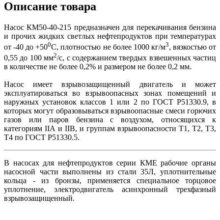
Описание товара
Насос КМ50-40-215 предназначен для перекачивания бензина
и прочих жидких светлых нефтепродуктов при температурах
0
3
от -40 до +50
С, плотностью не более 1000 кг/м
, вязкостью от
2
0,55 до 100 мм
/с, с содержанием твердых взвешенных частиц
в количестве не более 0,2% и размером не более 0,2 мм.
Насос имеет взрывозащищенный двигатель и может
эксплуатироваться во взрывоопасных зонах помещений и
наружных установок классов 1 или 2 по ГОСТ Р51330.9, в
которых могут образовываться взрывоопасные смеси горючих
газов или паров бензина с воздухом, относящихся к
категориям IIА и IIВ, и группам взрывоопасности Т1, Т2, Т3,
Т4 по ГОСТ Р51330.5.
В насосах для нефтепродуктов серии КМЕ рабочие органы
насосной части выполнены из стали 35Л, уплотнительные
кольца - из бронзы, применяется специальное торцовое
уплотнение, электродвигатель асинхронный трехфазный
взрывозащищенный.