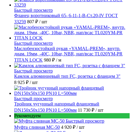
Быстрый просмотр
Фланец воротниковый 65- 6-11-1-B-Ст.20-IV ГОСТ
33259
807 ₽
/ шт
Быстрый просмотр
Маслобензостойкий рукав «YAMAL-PREM», внутр.
диам. 19мм, -40C, 10bar, NBR, нап/всас TL020YM-PR
TITAN LOCK
980 ₽
/ м
Быстрый просмотр
Камлок алюминиевый тип FC, розетка с фланцем 3"
8 925 ₽
/ шт
Быстрый просмотр
Тройник чугунный напорный фланцевый
DN150х50х150 PN10 L=500мм
11 730 ₽
/ шт
Рекомендуем
Быстрый просмотр
Муфта сливная МС-50
4 920 ₽
/ шт