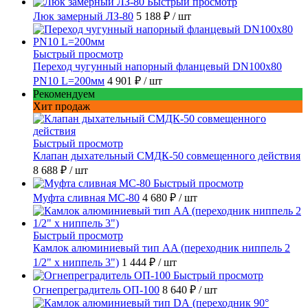
Быстрый просмотр
Люк замерный ЛЗ-80
5 188 ₽
/ шт
Быстрый просмотр
Переход чугунный напорный фланцевый DN100х80
PN10 L=200мм
4 901 ₽
/ шт
Рекомендуем
Хит продаж
Быстрый просмотр
Клапан дыхательный СМДК-50 совмещенного действия
8 688 ₽
/ шт
Быстрый просмотр
Муфта сливная МС-80
4 680 ₽
/ шт
Быстрый просмотр
Камлок алюминиевый тип AA (переходник ниппель 2
1/2" х ниппель 3")
1 444 ₽
/ шт
Быстрый просмотр
Огнепреградитель ОП-100
8 640 ₽
/ шт