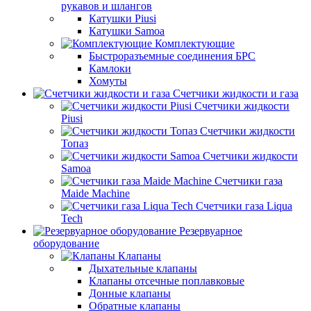
рукавов и шлангов
Катушки Piusi
Катушки Samoa
Комплектующие
Быстроразъемные соединения БРС
Камлоки
Хомуты
Счетчики жидкости и газа
Счетчики жидкости
Piusi
Счетчики жидкости
Топаз
Счетчики жидкости
Samoa
Счетчики газа
Maide Machine
Счетчики газа Liqua
Tech
Резервуарное
оборудование
Клапаны
Дыхательные клапаны
Клапаны отсечные поплавковые
Донные клапаны
Обратные клапаны