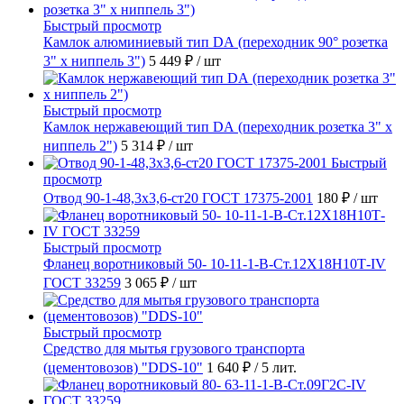
Быстрый просмотр
Камлок алюминиевый тип DА (переходник 90° розетка
3" х ниппель 3")
5 449 ₽
/ шт
Быстрый просмотр
Камлок нержавеющий тип DА (переходник розетка 3" х
ниппель 2")
5 314 ₽
/ шт
Быстрый
просмотр
Отвод 90-1-48,3х3,6-ст20 ГОСТ 17375-2001
180 ₽
/ шт
Быстрый просмотр
Фланец воротниковый 50- 10-11-1-B-Ст.12Х18Н10Т-IV
ГОСТ 33259
3 065 ₽
/ шт
Быстрый просмотр
Средство для мытья грузового транспорта
(цементовозов) "DDS-10"
1 640 ₽
/ 5 лит.