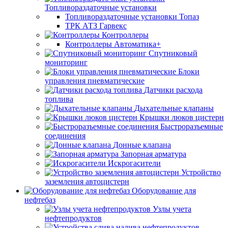
Топливораздаточные установки
Топливораздаточные установки Топаз
ТРК АТЗ Гарвекс
Контроллеры
Контроллеры Автоматика+
Спутниковый
мониторинг
Блоки
управления пневматические
Датчики расхода
топлива
Дыхательные клапаны
Крышки люков цистерн
Быстроразъемные
соединения
Донные клапана
Запорная арматура
Искрогасители
Устройство
заземления автоцистерн
Оборудование для
нефтебаз
Узлы учета
нефтепродуктов