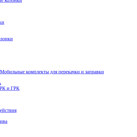
ые колонки
ки
олонки
Мобильные комплекты для перекачки и заправки
A
РК и ГРК
ействия
лива