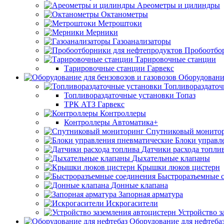
Ареометры и цилиндры
Октанометры
Метроштоки
Мерники
Газоанализаторы
Пробоотбо
Тарировочные станции
Тарировочные станции Гарвекс
Оборудование
Топливораздаточ
Топливораздаточные установки Топаз
ТРК АТЗ Гарвекс
Контроллеры
Контроллеры Автоматика+
Спутниковый монито
Блоки управл
Датчики расхода топли
Дыхательные клапаны
Крышки люков цистерн
Быстроразъемные 
Донные клапана
Запорная арматура
Искрогасители
Устройство з
Оборудование для нефтеба