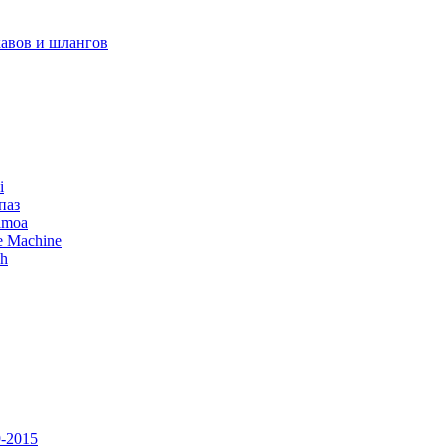
авов и шлангов
i
паз
amoa
e Machine
ch
-2015