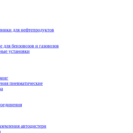
рники для нефтепродуктов
 для бензовозов и газовозов
ные установки
ринг
ения пневматические
ва
соединения
аземления автоцистерн
з