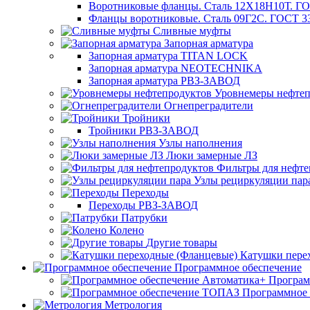
Воротниковые фланцы. Сталь 12Х18Н10Т. ГО
Фланцы воротниковые. Сталь 09Г2С. ГОСТ 3
Сливные муфты
Запорная арматура
Запорная арматура TITAN LOCK
Запорная арматура NEOTECHNIKA
Запорная арматура РВЗ-ЗАВОД
Уровнемеры нефтеп
Огнепреградители
Тройники
Тройники РВЗ-ЗАВОД
Узлы наполнения
Люки замерные ЛЗ
Фильтры для нефте
Узлы рециркуляции пар
Переходы
Переходы РВЗ-ЗАВОД
Патрубки
Колено
Другие товары
Катушки пере
Программное обеспечение
Програм
Программное
Метрология