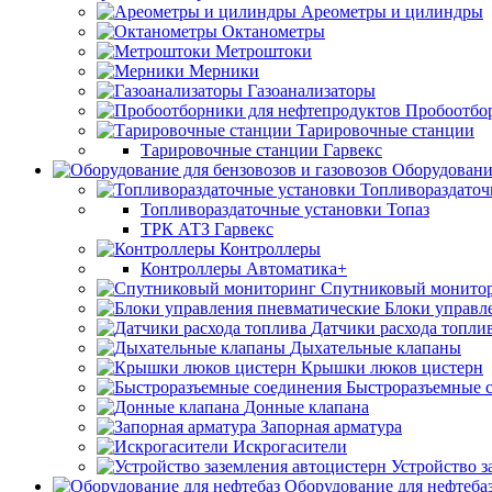
Ареометры и цилиндры
Октанометры
Метроштоки
Мерники
Газоанализаторы
Пробоотбо
Тарировочные станции
Тарировочные станции Гарвекс
Оборудование
Топливораздаточ
Топливораздаточные установки Топаз
ТРК АТЗ Гарвекс
Контроллеры
Контроллеры Автоматика+
Спутниковый монито
Блоки управл
Датчики расхода топли
Дыхательные клапаны
Крышки люков цистерн
Быстроразъемные 
Донные клапана
Запорная арматура
Искрогасители
Устройство з
Оборудование для нефтеба