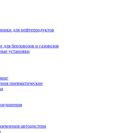
рники для нефтепродуктов
 для бензовозов и газовозов
ные установки
ринг
ения пневматические
ва
соединения
аземления автоцистерн
з