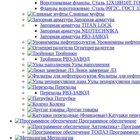
Воротниковые фланцы. Сталь 12Х18Н10Т. ГО
Фланцы воротниковые. Сталь 09Г2С. ГОСТ 3
Сливные муфты
Запорная арматура
Запорная арматура TITAN LOCK
Запорная арматура NEOTECHNIKA
Запорная арматура РВЗ-ЗАВОД
Уровнемеры нефтеп
Огнепреградители
Тройники
Тройники РВЗ-ЗАВОД
Узлы наполнения
Люки замерные ЛЗ
Фильтры для нефте
Узлы рециркуляции пар
Переходы
Переходы РВЗ-ЗАВОД
Патрубки
Колено
Другие товары
Катушки пере
Программное обеспечение
Програм
Программное
Метрология