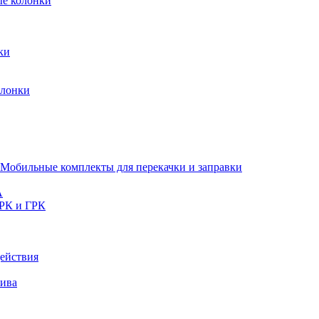
ые колонки
ки
олонки
Мобильные комплекты для перекачки и заправки
A
РК и ГРК
ействия
лива