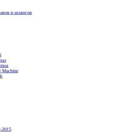
авов и шлангов
i
паз
amoa
e Machine
ch
-2015