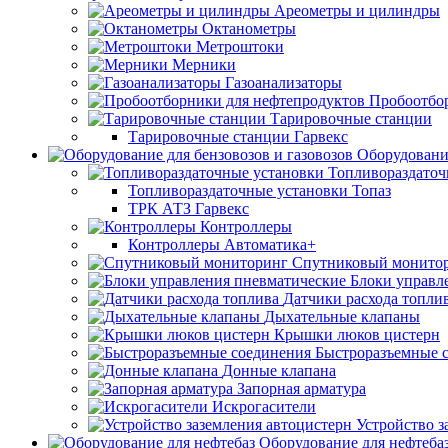
Ареометры и цилиндры
Октанометры
Метроштоки
Мерники
Газоанализаторы
Пробоотбо
Тарировочные станции
Тарировочные станции Гарвекс
Оборудование
Топливораздаточ
Топливораздаточные установки Топаз
ТРК АТЗ Гарвекс
Контроллеры
Контроллеры Автоматика+
Спутниковый монито
Блоки управл
Датчики расхода топли
Дыхательные клапаны
Крышки люков цистерн
Быстроразъемные 
Донные клапана
Запорная арматура
Искрогасители
Устройство з
Оборудование для нефтеба