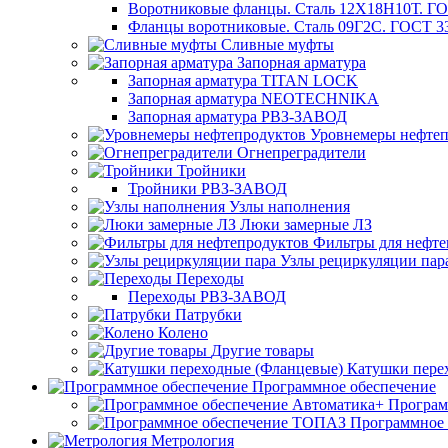
Воротниковые фланцы. Сталь 12Х18Н10Т. ГО
Фланцы воротниковые. Сталь 09Г2С. ГОСТ 3
Сливные муфты
Запорная арматура
Запорная арматура TITAN LOCK
Запорная арматура NEOTECHNIKA
Запорная арматура РВЗ-ЗАВОД
Уровнемеры нефтеп
Огнепреградители
Тройники
Тройники РВЗ-ЗАВОД
Узлы наполнения
Люки замерные ЛЗ
Фильтры для нефте
Узлы рециркуляции пар
Переходы
Переходы РВЗ-ЗАВОД
Патрубки
Колено
Другие товары
Катушки пере
Программное обеспечение
Програм
Программное
Метрология