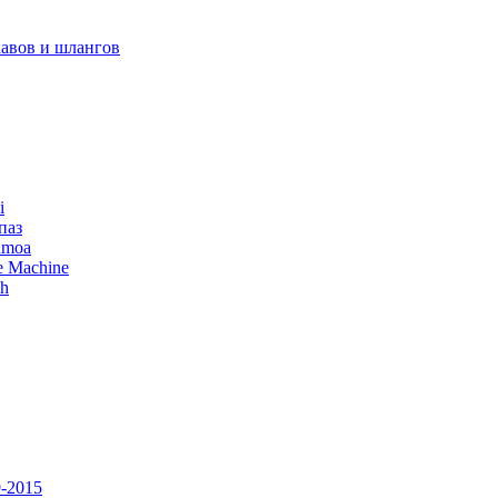
авов и шлангов
i
паз
amoa
e Machine
ch
-2015