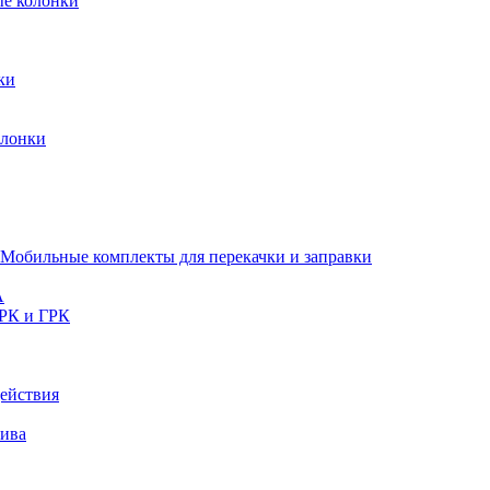
ые колонки
ки
олонки
Мобильные комплекты для перекачки и заправки
A
РК и ГРК
ействия
лива