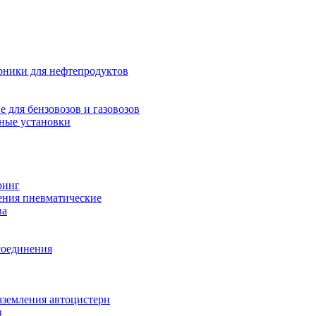
рники для нефтепродуктов
 для бензовозов и газовозов
ные установки
ринг
ения пневматические
ва
соединения
аземления автоцистерн
з