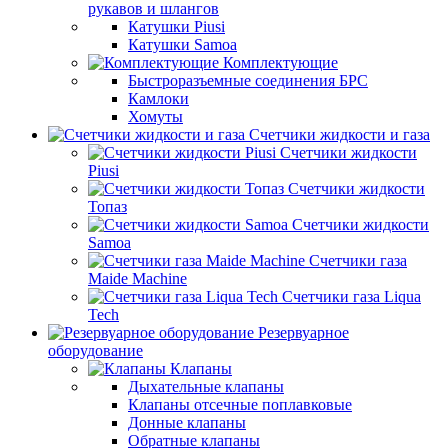
рукавов и шлангов
Катушки Piusi
Катушки Samoa
Комплектующие
Быстроразъемные соединения БРС
Камлоки
Хомуты
Счетчики жидкости и газа
Счетчики жидкости
Piusi
Счетчики жидкости
Топаз
Счетчики жидкости
Samoa
Счетчики газа
Maide Machine
Счетчики газа Liqua
Tech
Резервуарное
оборудование
Клапаны
Дыхательные клапаны
Клапаны отсечные поплавковые
Донные клапаны
Обратные клапаны