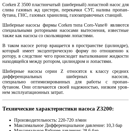
Corken Z 3500 пластинчатый (шиберный) лопастной насос для
слива газовых жд цистерн, перекачки СУГ, налива пропан-
бутана, ГНС, газовых хранилищ, газозаправочных станций.
Шиберные насосы фирмы Corken типа Coro-Vane® являются
специальными роторными насосами вытеснения, известные
также как насосы со скользящими лопастями.
В таком насосе ротор вращается в пространстве (цилиндре),
который имеет эксцентрическую форму по отношению к
ротору, в следствие чего происходит выталкивание жидкости
находящейся между ротором, цилиндром и лопастями.
Шиберные насосы серии Z относятся к классу средних
дифференциальных шиберных насосов,
специально оптимизированных для работы с пропан-
бутаном. Они отличаются своей надежностью, низким уров­
нем эксплуатационных затрат.
Технические характеристики насоса Z3200:
Производительность: 220-720 л/мин
Максимальное Дифференциальное давление: 10,3 бар
Максимальное Рабочее давление: 28,6 бар