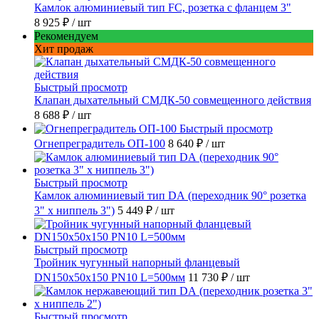
Камлок алюминиевый тип FC, розетка с фланцем 3"
8 925 ₽
/ шт
Рекомендуем
Хит продаж
Быстрый просмотр
Клапан дыхательный СМДК-50 совмещенного действия
8 688 ₽
/ шт
Быстрый просмотр
Огнепреградитель ОП-100
8 640 ₽
/ шт
Быстрый просмотр
Камлок алюминиевый тип DА (переходник 90° розетка
3" х ниппель 3")
5 449 ₽
/ шт
Быстрый просмотр
Тройник чугунный напорный фланцевый
DN150х50х150 PN10 L=500мм
11 730 ₽
/ шт
Быстрый просмотр