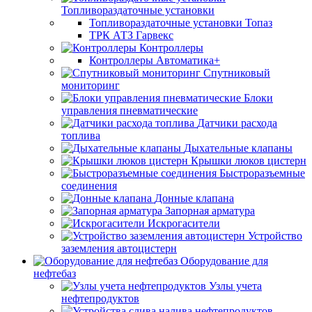
Топливораздаточные установки
Топливораздаточные установки Топаз
ТРК АТЗ Гарвекс
Контроллеры
Контроллеры Автоматика+
Спутниковый
мониторинг
Блоки
управления пневматические
Датчики расхода
топлива
Дыхательные клапаны
Крышки люков цистерн
Быстроразъемные
соединения
Донные клапана
Запорная арматура
Искрогасители
Устройство
заземления автоцистерн
Оборудование для
нефтебаз
Узлы учета
нефтепродуктов