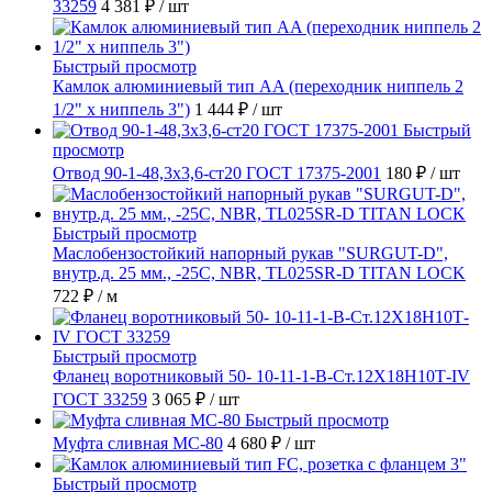
33259
4 381 ₽
/ шт
Быстрый просмотр
Камлок алюминиевый тип AA (переходник ниппель 2
1/2" х ниппель 3")
1 444 ₽
/ шт
Быстрый
просмотр
Отвод 90-1-48,3х3,6-ст20 ГОСТ 17375-2001
180 ₽
/ шт
Быстрый просмотр
Маслобензостойкий напорный рукав "SURGUT-D",
внутр.д. 25 мм., -25C, NBR, TL025SR-D TITAN LOCK
722 ₽
/ м
Быстрый просмотр
Фланец воротниковый 50- 10-11-1-B-Ст.12Х18Н10Т-IV
ГОСТ 33259
3 065 ₽
/ шт
Быстрый просмотр
Муфта сливная МС-80
4 680 ₽
/ шт
Быстрый просмотр