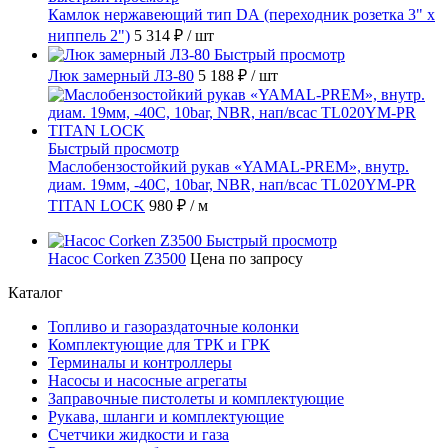
Камлок нержавеющий тип DА (переходник розетка 3" х
ниппель 2")
5 314 ₽
/ шт
Быстрый просмотр
Люк замерный ЛЗ-80
5 188 ₽
/ шт
Быстрый просмотр
Маслобензостойкий рукав «YAMAL-PREM», внутр.
диам. 19мм, -40C, 10bar, NBR, нап/всас TL020YM-PR
TITAN LOCK
980 ₽
/ м
Быстрый просмотр
Насос Corken Z3500
Цена по запросу
Каталог
Топливо и газораздаточные колонки
Комплектующие для ТРК и ГРК
Терминалы и контроллеры
Насосы и насосные агрегаты
Заправочные пистолеты и комплектующие
Рукава, шланги и комплектующие
Счетчики жидкости и газа