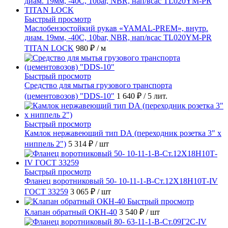
Быстрый просмотр
Маслобензостойкий рукав «YAMAL-PREM», внутр.
диам. 19мм, -40C, 10bar, NBR, нап/всас TL020YM-PR
TITAN LOCK
980 ₽
/ м
Быстрый просмотр
Средство для мытья грузового транспорта
(цементовозов) "DDS-10"
1 640 ₽
/ 5 лит.
Быстрый просмотр
Камлок нержавеющий тип DА (переходник розетка 3" х
ниппель 2")
5 314 ₽
/ шт
Быстрый просмотр
Фланец воротниковый 50- 10-11-1-B-Ст.12Х18Н10Т-IV
ГОСТ 33259
3 065 ₽
/ шт
Быстрый просмотр
Клапан обратный ОКН-40
3 540 ₽
/ шт