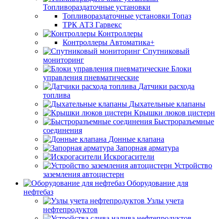
Топливораздаточные установки
Топливораздаточные установки Топаз
ТРК АТЗ Гарвекс
Контроллеры
Контроллеры Автоматика+
Спутниковый
мониторинг
Блоки
управления пневматические
Датчики расхода
топлива
Дыхательные клапаны
Крышки люков цистерн
Быстроразъемные
соединения
Донные клапана
Запорная арматура
Искрогасители
Устройство
заземления автоцистерн
Оборудование для
нефтебаз
Узлы учета
нефтепродуктов