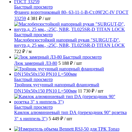
Быстрый просмотр
Фланец воротниковый 80- 63-11-1-B-Ст.09Г2С-IV ГОСТ
33259
4 381 ₽
/ шт
Быстрый просмотр
Маслобензостойкий напорный рукав "SURGUT-D",
внутр.д. 25 мм., -25C, NBR, TL025SR-D TITAN LOCK
722 ₽
/ м
Быстрый просмотр
Люк замерный ЛЗ-80
5 188 ₽
/ шт
Быстрый просмотр
Тройник чугунный напорный фланцевый
DN150х50х150 PN10 L=500мм
11 730 ₽
/ шт
Быстрый просмотр
Камлок алюминиевый тип DА (переходник 90° розетка
3" х ниппель 3")
5 449 ₽
/ шт