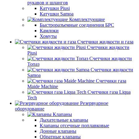
рукавов и шлангов
Катушки Piusi
Катушки Samoa
Комплектующие
Быстроразъемные соединения БРС
Камлоки
Хомуты
Счетчики жидкости и газа
Счетчики жидкости
Piusi
Счетчики жидкости
Топаз
Счетчики жидкости
Samoa
Счетчики газа
Maide Machine
Счетчики газа Liqua
Tech
Резервуарное
оборудование
Клапаны
Дыхательные клапаны
Клапаны отсечные поплавковые
Донные клапаны
Обратные клапаны