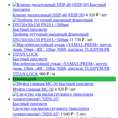
Быстрый
просмотр
Клапан дыхательный ППР-40 (ППР-50)
4 320 ₽
/ шт
Быстрый просмотр
Тройник чугунный напорный фланцевый
DN150х50х150 PN10 L=500мм
11 730 ₽
/ шт
Быстрый просмотр
Маслобензостойкий рукав «YAMAL-PREM», внутр.
диам. 19мм, -40C, 10bar, NBR, нап/всас TL020YM-PR
TITAN LOCK
980 ₽
/ м
Рекомендуем
Быстрый просмотр
Муфта сливная МС-50
4 920 ₽
/ шт
Быстрый просмотр
Средство для мытья грузового транспорта
(цементовозов) "DDS-10"
1 640 ₽
/ 5 лит.