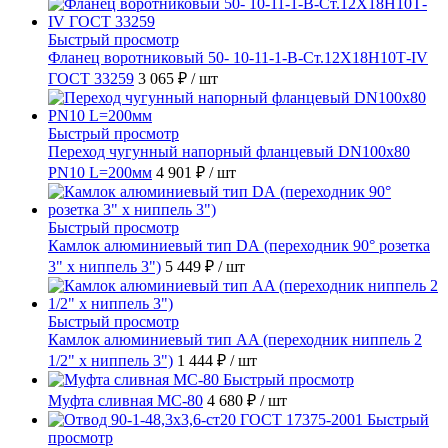
Быстрый просмотр
Фланец воротниковый 50- 10-11-1-B-Ст.12Х18Н10Т-IV
ГОСТ 33259
3 065 ₽
/ шт
Быстрый просмотр
Переход чугунный напорный фланцевый DN100х80
PN10 L=200мм
4 901 ₽
/ шт
Быстрый просмотр
Камлок алюминиевый тип DА (переходник 90° розетка
3" х ниппель 3")
5 449 ₽
/ шт
Быстрый просмотр
Камлок алюминиевый тип AA (переходник ниппель 2
1/2" х ниппель 3")
1 444 ₽
/ шт
Быстрый просмотр
Муфта сливная МС-80
4 680 ₽
/ шт
Быстрый
просмотр