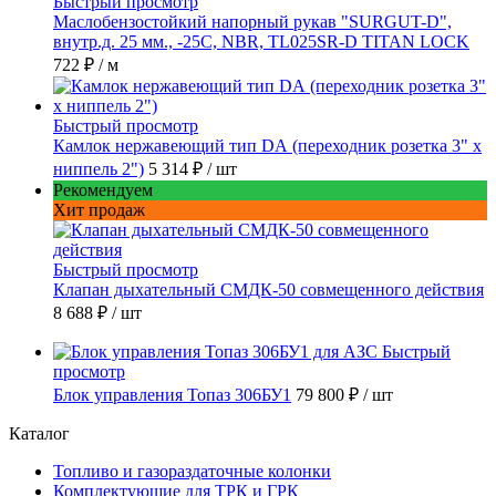
Быстрый просмотр
Маслобензостойкий напорный рукав "SURGUT-D",
внутр.д. 25 мм., -25C, NBR, TL025SR-D TITAN LOCK
722 ₽
/ м
Быстрый просмотр
Камлок нержавеющий тип DА (переходник розетка 3" х
ниппель 2")
5 314 ₽
/ шт
Рекомендуем
Хит продаж
Быстрый просмотр
Клапан дыхательный СМДК-50 совмещенного действия
8 688 ₽
/ шт
Быстрый
просмотр
Блок управления Топаз 306БУ1
79 800 ₽
/ шт
Каталог
Топливо и газораздаточные колонки
Комплектующие для ТРК и ГРК