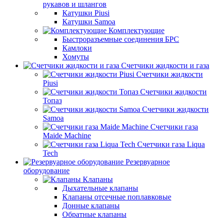
рукавов и шлангов
Катушки Piusi
Катушки Samoa
Комплектующие
Быстроразъемные соединения БРС
Камлоки
Хомуты
Счетчики жидкости и газа
Счетчики жидкости
Piusi
Счетчики жидкости
Топаз
Счетчики жидкости
Samoa
Счетчики газа
Maide Machine
Счетчики газа Liqua
Tech
Резервуарное
оборудование
Клапаны
Дыхательные клапаны
Клапаны отсечные поплавковые
Донные клапаны
Обратные клапаны