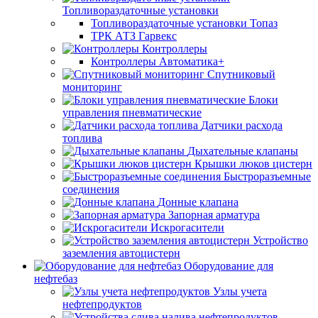
Топливораздаточные установки
Топливораздаточные установки Топаз
ТРК АТЗ Гарвекс
Контроллеры
Контроллеры Автоматика+
Спутниковый
мониторинг
Блоки
управления пневматические
Датчики расхода
топлива
Дыхательные клапаны
Крышки люков цистерн
Быстроразъемные
соединения
Донные клапана
Запорная арматура
Искрогасители
Устройство
заземления автоцистерн
Оборудование для
нефтебаз
Узлы учета
нефтепродуктов