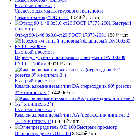
Быстрый просмотр
Средство для мытья грузового транспорта
(цементовозов) "DDS-10"
1 640 ₽
/ 5 лит.
Быстрый
просмотр
Отвод 90-1-48,3х3,6-ст20 ГОСТ 17375-2001
180 ₽
/ шт
Быстрый просмотр
Переход чугунный напорный фланцевый DN100х80
PN10 L=200мм
4 901 ₽
/ шт
Быстрый просмотр
Камлок алюминиевый тип DА (переходник 90° розетка
3" х ниппель 3")
5 449 ₽
/ шт
Быстрый просмотр
Камлок алюминиевый тип AA (переходник ниппель 2
1/2" х ниппель 3")
1 444 ₽
/ шт
Быстрый просмотр
Огнепреградитель ОП-100
8 640 ₽
/ шт