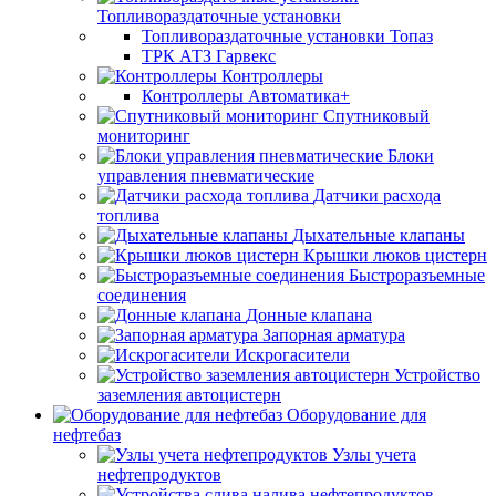
Топливораздаточные установки
Топливораздаточные установки Топаз
ТРК АТЗ Гарвекс
Контроллеры
Контроллеры Автоматика+
Спутниковый
мониторинг
Блоки
управления пневматические
Датчики расхода
топлива
Дыхательные клапаны
Крышки люков цистерн
Быстроразъемные
соединения
Донные клапана
Запорная арматура
Искрогасители
Устройство
заземления автоцистерн
Оборудование для
нефтебаз
Узлы учета
нефтепродуктов