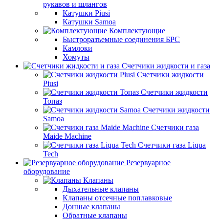
рукавов и шлангов
Катушки Piusi
Катушки Samoa
Комплектующие
Быстроразъемные соединения БРС
Камлоки
Хомуты
Счетчики жидкости и газа
Счетчики жидкости
Piusi
Счетчики жидкости
Топаз
Счетчики жидкости
Samoa
Счетчики газа
Maide Machine
Счетчики газа Liqua
Tech
Резервуарное
оборудование
Клапаны
Дыхательные клапаны
Клапаны отсечные поплавковые
Донные клапаны
Обратные клапаны