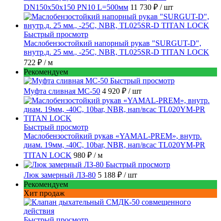
DN150х50х150 PN10 L=500мм
11 730 ₽
/ шт
Быстрый просмотр
Маслобензостойкий напорный рукав "SURGUT-D",
внутр.д. 25 мм., -25C, NBR, TL025SR-D TITAN LOCK
722 ₽
/ м
Рекомендуем
Быстрый просмотр
Муфта сливная МС-50
4 920 ₽
/ шт
Быстрый просмотр
Маслобензостойкий рукав «YAMAL-PREM», внутр.
диам. 19мм, -40C, 10bar, NBR, нап/всас TL020YM-PR
TITAN LOCK
980 ₽
/ м
Быстрый просмотр
Люк замерный ЛЗ-80
5 188 ₽
/ шт
Рекомендуем
Хит продаж
Быстрый просмотр