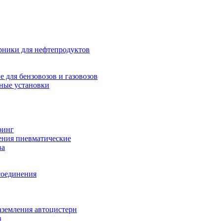
рники для нефтепродуктов
 для бензовозов и газовозов
ные установки
ринг
ения пневматические
ва
соединения
аземления автоцистерн
з