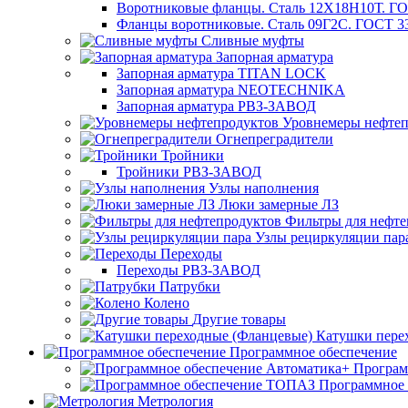
Воротниковые фланцы. Сталь 12Х18Н10Т. ГО
Фланцы воротниковые. Сталь 09Г2С. ГОСТ 3
Сливные муфты
Запорная арматура
Запорная арматура TITAN LOCK
Запорная арматура NEOTECHNIKA
Запорная арматура РВЗ-ЗАВОД
Уровнемеры нефтеп
Огнепреградители
Тройники
Тройники РВЗ-ЗАВОД
Узлы наполнения
Люки замерные ЛЗ
Фильтры для нефте
Узлы рециркуляции пар
Переходы
Переходы РВЗ-ЗАВОД
Патрубки
Колено
Другие товары
Катушки пере
Программное обеспечение
Програм
Программное
Метрология