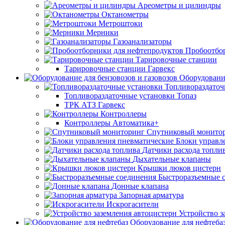
Ареометры и цилиндры
Октанометры
Метроштоки
Мерники
Газоанализаторы
Пробоотбо
Тарировочные станции
Тарировочные станции Гарвекс
Оборудование
Топливораздаточ
Топливораздаточные установки Топаз
ТРК АТЗ Гарвекс
Контроллеры
Контроллеры Автоматика+
Спутниковый монито
Блоки управл
Датчики расхода топли
Дыхательные клапаны
Крышки люков цистерн
Быстроразъемные 
Донные клапана
Запорная арматура
Искрогасители
Устройство з
Оборудование для нефтеба