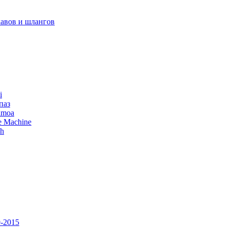
авов и шлангов
i
паз
amoa
e Machine
ch
-2015