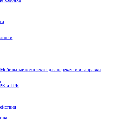
ые колонки
ки
олонки
Мобильные комплекты для перекачки и заправки
A
РК и ГРК
ействия
лива