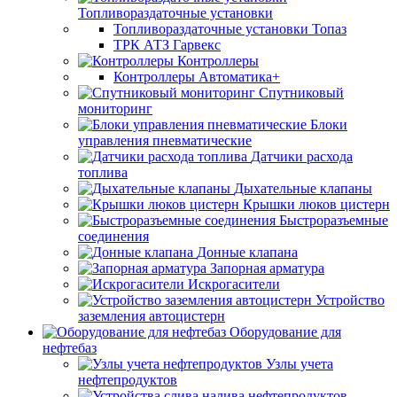
Топливораздаточные установки
Топливораздаточные установки Топаз
ТРК АТЗ Гарвекс
Контроллеры
Контроллеры Автоматика+
Спутниковый
мониторинг
Блоки
управления пневматические
Датчики расхода
топлива
Дыхательные клапаны
Крышки люков цистерн
Быстроразъемные
соединения
Донные клапана
Запорная арматура
Искрогасители
Устройство
заземления автоцистерн
Оборудование для
нефтебаз
Узлы учета
нефтепродуктов