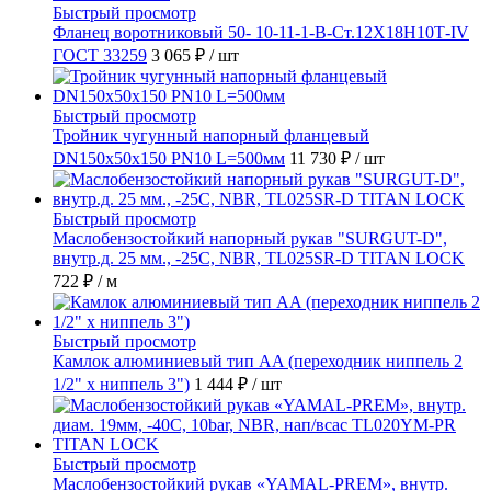
Быстрый просмотр
Фланец воротниковый 50- 10-11-1-B-Ст.12Х18Н10Т-IV
ГОСТ 33259
3 065 ₽
/ шт
Быстрый просмотр
Тройник чугунный напорный фланцевый
DN150х50х150 PN10 L=500мм
11 730 ₽
/ шт
Быстрый просмотр
Маслобензостойкий напорный рукав "SURGUT-D",
внутр.д. 25 мм., -25C, NBR, TL025SR-D TITAN LOCK
722 ₽
/ м
Быстрый просмотр
Камлок алюминиевый тип AA (переходник ниппель 2
1/2" х ниппель 3")
1 444 ₽
/ шт
Быстрый просмотр
Маслобензостойкий рукав «YAMAL-PREM», внутр.