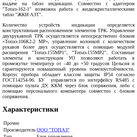
выдаче на табло индикации. Совместно с адаптером
"Топаз-162-1" возможна работа с жидкокристаллическими
табло "ЖКИ АЗТ".
Количество устройств индикации определяется
конструктивным расположением элементов ТРК. Управление
двухрукавной ТРК осуществляется непосредственно блоком
«Топаз-106К2-2 МР», управление колонкой с количеством
рукавов более двух осуществляется с помощью модулей
расширения "Топаз-155МР1", "Топаз-155МР2". Составные
элементы и конструкция УО позволяют работать в
промежутке температур от –40 до +50 градусов Цельсия и
гарантируются повышенный уровень помехоустойчивости.
Корпус прибора обладает классом защиты IP54 согласно
ГОСТ14254-96. БУ управляется по интерфейсу RS485 с
помощью пульта ДУ, ККМ через блок сопряжения, либо с
помощью персонального компьютера совместно с блоком
сопряжения.
Характеристики
Прочие
Производитель
ООО "ТОПАЗ"
Тип
Блок управления