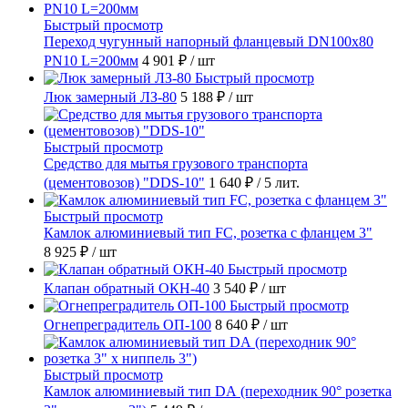
Быстрый просмотр
Переход чугунный напорный фланцевый DN100х80
PN10 L=200мм
4 901 ₽
/ шт
Быстрый просмотр
Люк замерный ЛЗ-80
5 188 ₽
/ шт
Быстрый просмотр
Средство для мытья грузового транспорта
(цементовозов) "DDS-10"
1 640 ₽
/ 5 лит.
Быстрый просмотр
Камлок алюминиевый тип FC, розетка с фланцем 3"
8 925 ₽
/ шт
Быстрый просмотр
Клапан обратный ОКН-40
3 540 ₽
/ шт
Быстрый просмотр
Огнепреградитель ОП-100
8 640 ₽
/ шт
Быстрый просмотр
Камлок алюминиевый тип DА (переходник 90° розетка