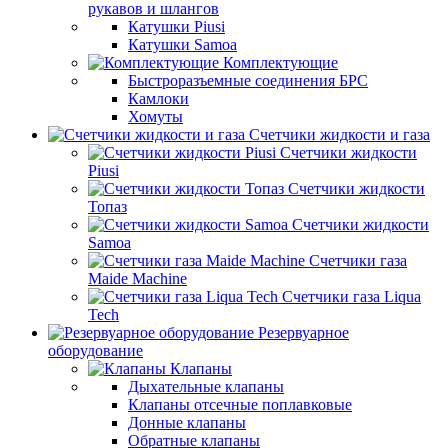
рукавов и шлангов
Катушки Piusi
Катушки Samoa
Комплектующие
Быстроразъемные соединения БРС
Камлоки
Хомуты
Счетчики жидкости и газа
Счетчики жидкости
Piusi
Счетчики жидкости
Топаз
Счетчики жидкости
Samoa
Счетчики газа
Maide Machine
Счетчики газа Liqua
Tech
Резервуарное
оборудование
Клапаны
Дыхательные клапаны
Клапаны отсечные поплавковые
Донные клапаны
Обратные клапаны