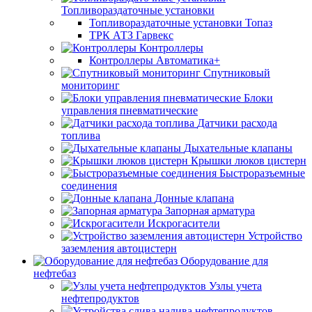
Топливораздаточные установки
Топливораздаточные установки Топаз
ТРК АТЗ Гарвекс
Контроллеры
Контроллеры Автоматика+
Спутниковый
мониторинг
Блоки
управления пневматические
Датчики расхода
топлива
Дыхательные клапаны
Крышки люков цистерн
Быстроразъемные
соединения
Донные клапана
Запорная арматура
Искрогасители
Устройство
заземления автоцистерн
Оборудование для
нефтебаз
Узлы учета
нефтепродуктов