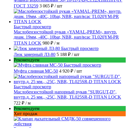
ГОСТ 33259
3 065 ₽
/ шт
Быстрый просмотр
Маслобензостойкий рукав «YAMAL-PREM», внутр.
диам. 19мм, -40C, 10bar, NBR, нап/всас TL020YM-PR
TITAN LOCK
980 ₽
/ м
Быстрый просмотр
Люк замерный ЛЗ-80
5 188 ₽
/ шт
Рекомендуем
Быстрый просмотр
Муфта сливная МС-50
4 920 ₽
/ шт
Быстрый просмотр
Маслобензостойкий напорный рукав "SURGUT-D",
внутр.д. 25 мм., -25C, NBR, TL025SR-D TITAN LOCK
722 ₽
/ м
Рекомендуем
Хит продаж