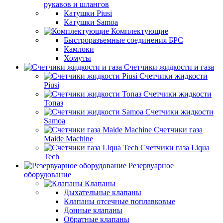
рукавов и шлангов
Катушки Piusi
Катушки Samoa
Комплектующие
Быстроразъемные соединения БРС
Камлоки
Хомуты
Счетчики жидкости и газа
Счетчики жидкости
Piusi
Счетчики жидкости
Топаз
Счетчики жидкости
Samoa
Счетчики газа
Maide Machine
Счетчики газа Liqua
Tech
Резервуарное
оборудование
Клапаны
Дыхательные клапаны
Клапаны отсечные поплавковые
Донные клапаны
Обратные клапаны