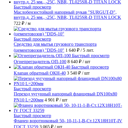
Быстрый просмотр
Маслобензостойкий напорный рукав "SURGUT-D",
внутр.д. 25 мм., -25C, NBR, TL025SR-D TITAN LOCK
722 ₽
/ м
Быстрый просмотр
Средство для мытья грузового транспорта
(цементовозов) "DDS-10"
1 640 ₽
/ 5 лит.
Быстрый просмотр
Огнепреградитель ОП-100
8 640 ₽
/ шт
Быстрый просмотр
Клапан обратный ОКН-40
3 540 ₽
/ шт
Быстрый просмотр
Переход чугунный напорный фланцевый DN100х80
PN10 L=200мм
4 901 ₽
/ шт
Быстрый просмотр
Фланец воротниковый 50- 10-11-1-B-Ст.12Х18Н10Т-IV
ГОСТ 33259
3 065 ₽
/ шт