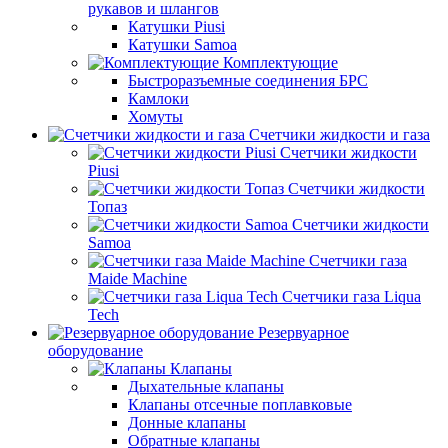
рукавов и шлангов
Катушки Piusi
Катушки Samoa
Комплектующие
Быстроразъемные соединения БРС
Камлоки
Хомуты
Счетчики жидкости и газа
Счетчики жидкости
Piusi
Счетчики жидкости
Топаз
Счетчики жидкости
Samoa
Счетчики газа
Maide Machine
Счетчики газа Liqua
Tech
Резервуарное
оборудование
Клапаны
Дыхательные клапаны
Клапаны отсечные поплавковые
Донные клапаны
Обратные клапаны