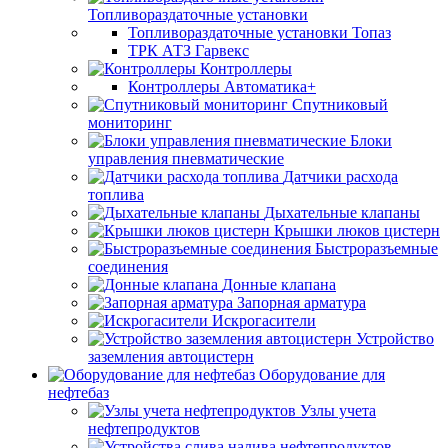
Топливораздаточные установки
Топливораздаточные установки Топаз
ТРК АТЗ Гарвекс
Контроллеры
Контроллеры Автоматика+
Спутниковый
мониторинг
Блоки
управления пневматические
Датчики расхода
топлива
Дыхательные клапаны
Крышки люков цистерн
Быстроразъемные
соединения
Донные клапана
Запорная арматура
Искрогасители
Устройство
заземления автоцистерн
Оборудование для
нефтебаз
Узлы учета
нефтепродуктов