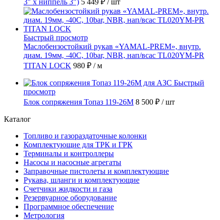
3" х ниппель 3")
5 449 ₽
/ шт
Быстрый просмотр
Маслобензостойкий рукав «YAMAL-PREM», внутр.
диам. 19мм, -40C, 10bar, NBR, нап/всас TL020YM-PR
TITAN LOCK
980 ₽
/ м
Быстрый
просмотр
Блок сопряжения Топаз 119-26М
8 500 ₽
/ шт
Каталог
Топливо и газораздаточные колонки
Комплектующие для ТРК и ГРК
Терминалы и контроллеры
Насосы и насосные агрегаты
Заправочные пистолеты и комплектующие
Рукава, шланги и комплектующие
Счетчики жидкости и газа
Резервуарное оборудование
Программное обеспечение
Метрология