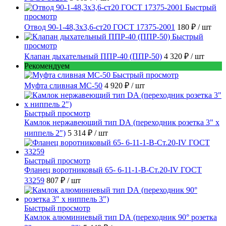
Быстрый
просмотр
Отвод 90-1-48,3х3,6-ст20 ГОСТ 17375-2001
180 ₽
/ шт
Быстрый
просмотр
Клапан дыхательный ППР-40 (ППР-50)
4 320 ₽
/ шт
Рекомендуем
Быстрый просмотр
Муфта сливная МС-50
4 920 ₽
/ шт
Быстрый просмотр
Камлок нержавеющий тип DА (переходник розетка 3" х
ниппель 2")
5 314 ₽
/ шт
Быстрый просмотр
Фланец воротниковый 65- 6-11-1-B-Ст.20-IV ГОСТ
33259
807 ₽
/ шт
Быстрый просмотр
Камлок алюминиевый тип DА (переходник 90° розетка